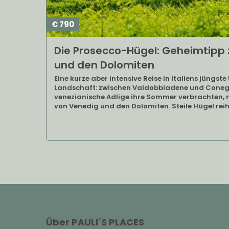
€ 790
Die Prosecco-Hügel: Geheimtipp
und den Dolomiten
Eine kurze aber intensive Reise in Italiens jüngs
Landschaft: zwischen Valdobbiadene und Conegli
venezianische Adlige ihre Sommer verbrachten, n
von Venedig und den Dolomiten. Steile Hügel rei
Über PAULI´S PLACES