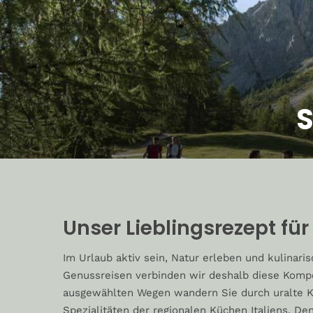
S
Unser Lieblingsrezept f
Im Urlaub aktiv sein, Natur erleben und kulinar
Genussreisen verbinden wir deshalb diese Kompo
ausgewählten Wegen wandern Sie durch uralte K
Spezialitäten der regionalen Küchen Italiens. D