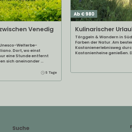
Ab € 980
 zwischen Venedig
Kulinarischer Urlau
Törggeln & Wandern in Südtir
Farben der Natur. Am beste
te Unesco-Welterbe-
Kastanienerlebnisweg durch
ano. Dort, wo einst
Kastanienheine genießen. D
ur eine Stunde entfernt
hen sich aneinander …
5 Tage
Suche