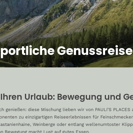
portliche Genussreis
ür Ihren Urlaub: Bewegung und 
isch genießen: diese Mischung lieben wir von PAULI’S PLACES 
nenten zu einzigartigen Reiseerlebnissen für Feinschmecker,
astanienhaine, Weinberge oder entlang wellenumtoster Klip
enn Bewegung macht Lust auf gutes Essen.