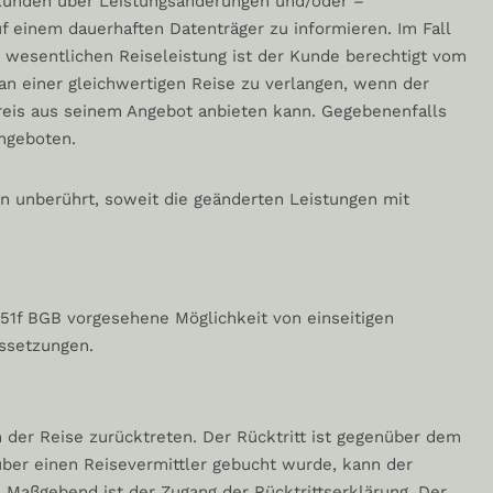
n Kunden über Leistungsänderungen und/oder –
f einem dauerhaften Datenträger zu informieren. Im Fall
r wesentlichen Reiseleistung ist der Kunde berechtigt vom
an einer gleichwertigen Reise zu verlangen, wenn der
reis aus seinem Angebot anbieten kann. Gegebenenfalls
ngeboten.
n unberührt, soweit die geänderten Leistungen mit
651f BGB vorgesehene Möglichkeit von einseitigen
ssetzungen.
n der Reise zurücktreten. Der Rücktritt ist gegenüber dem
 über einen Reisevermittler gebucht wurde, kann der
 Maßgebend ist der Zugang der Rücktrittserklärung. Der