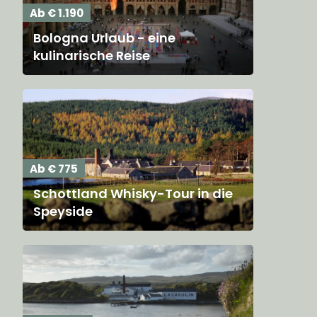
Ab € 1.190
Bologna Urlaub - eine
kulinarische Reise
Ab € 775
Schottland Whisky-Tour in die
Speyside