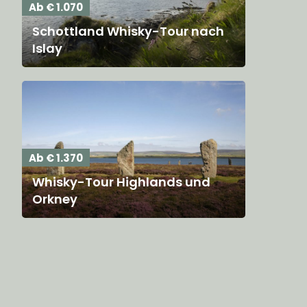
Ab € 1.070
Schottland Whisky-Tour nach
Islay
Ab € 1.370
Whisky-Tour Highlands und
Orkney