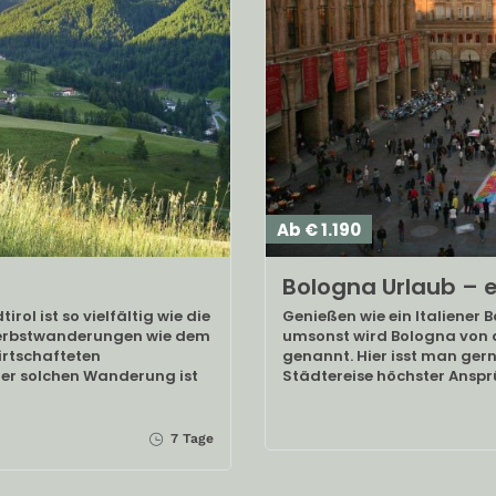
Ab € 1.190
Bologna Urlaub – e
rol ist so vielfältig wie die
Genießen wie ein Italiener B
i Herbstwanderungen wie dem
umsonst wird Bologna von de
irtschafteten
genannt. Hier isst man gerne
ner solchen Wanderung ist
Städtereise höchster Anspr
7 Tage