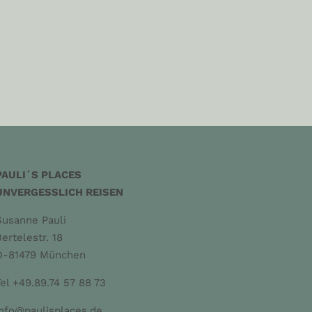
PAULI´S PLACES
UNVERGESSLICH REISEN
Susanne Pauli
Bertelestr. 18
D-81479 München
Tel +49.89.74 57 88 73
info@paulisplaces.de